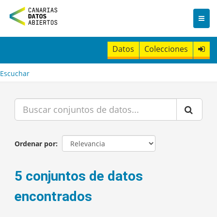
I
r
a
l
c
Datos
Colecciones
o
n
t
Escuchar
e
n
i
d
o
Ordenar por
5 conjuntos de datos
encontrados