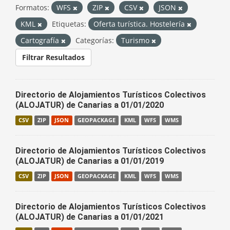
Formatos:
WFS
ZIP
CSV
JSON
KML
Etiquetas:
Oferta turística. Hostelería
Cartografía
Categorías:
Turismo
Filtrar Resultados
Directorio de Alojamientos Turísticos Colectivos
(ALOJATUR) de Canarias a 01/01/2020
CSV
ZIP
JSON
GEOPACKAGE
KML
WFS
WMS
Directorio de Alojamientos Turísticos Colectivos
(ALOJATUR) de Canarias a 01/01/2019
CSV
ZIP
JSON
GEOPACKAGE
KML
WFS
WMS
Directorio de Alojamientos Turísticos Colectivos
(ALOJATUR) de Canarias a 01/01/2021