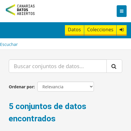
I
r
a
l
c
Datos
Colecciones
o
n
t
Escuchar
e
n
i
d
o
Ordenar por
5 conjuntos de datos
encontrados