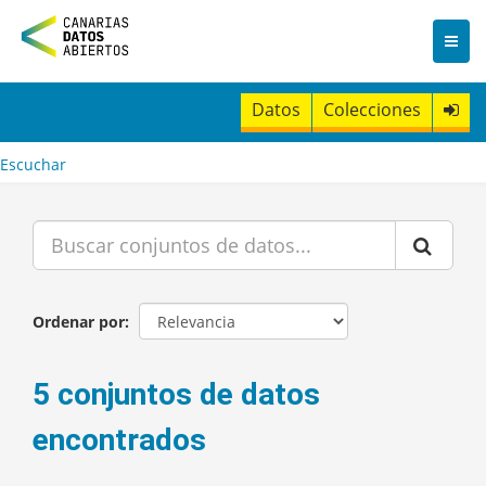
I
r
a
l
c
Datos
Colecciones
o
n
t
Escuchar
e
n
i
d
o
Ordenar por
5 conjuntos de datos
encontrados