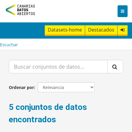
I
r
a
l
c
Datasets-home
Destacados
o
n
t
Escuchar
e
n
i
d
o
Ordenar por
5 conjuntos de datos
encontrados