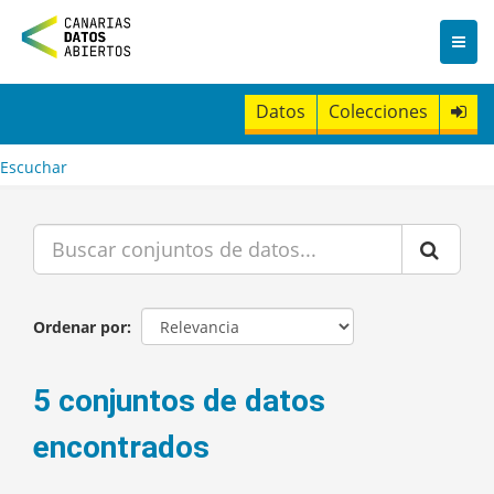
I
r
a
l
c
Datos
Colecciones
o
n
t
Escuchar
e
n
i
d
o
Ordenar por
5 conjuntos de datos
encontrados