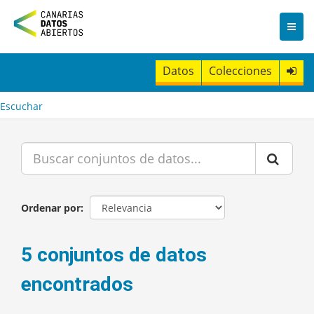
I
r
a
l
c
Datos
Colecciones
o
n
t
Escuchar
e
n
i
d
o
Ordenar por
5 conjuntos de datos
encontrados