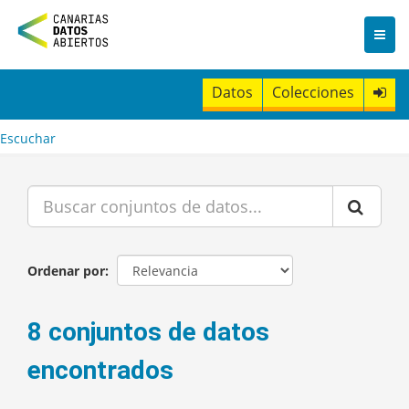
I
r
a
l
c
Datos
Colecciones
o
n
t
Escuchar
e
n
i
d
o
Ordenar por
8 conjuntos de datos
encontrados