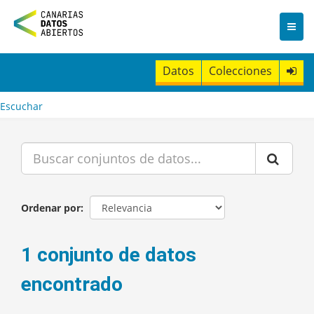
I
r
a
l
c
Datos
Colecciones
o
n
t
Escuchar
e
n
i
d
o
Ordenar por
1 conjunto de datos
encontrado