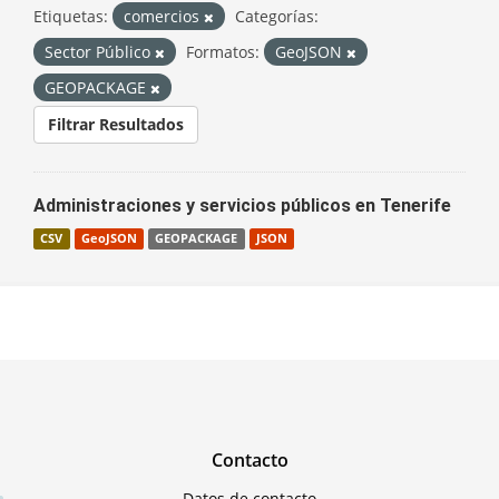
Etiquetas:
comercios
Categorías:
Sector Público
Formatos:
GeoJSON
GEOPACKAGE
Filtrar Resultados
Administraciones y servicios públicos en Tenerife
CSV
GeoJSON
GEOPACKAGE
JSON
Contacto
Datos de contacto