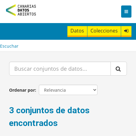
I
r
a
l
c
Datos
Colecciones
o
n
t
Escuchar
e
n
i
d
o
Ordenar por
3 conjuntos de datos
encontrados