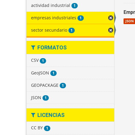
actividad industrial
1
Empr
empresas industriales
1
JSON
sector secundario
1
FORMATOS
CSV
1
GeoJSON
1
GEOPACKAGE
1
JSON
1
LICENCIAS
CC BY
1