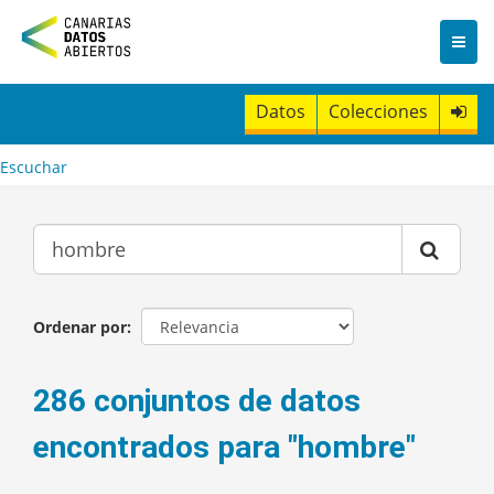
I
r
a
l
c
Datos
Colecciones
o
n
t
Escuchar
e
n
i
d
o
Ordenar por
286 conjuntos de datos
encontrados para "hombre"