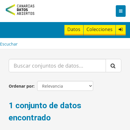
I
r
a
l
c
Datos
Colecciones
o
n
t
Escuchar
e
n
i
d
o
Ordenar por
1 conjunto de datos
encontrado