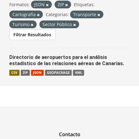
Formatos:
JSON
ZIP
Etiquetas:
Cartografía
Categorías:
Transporte
Turismo
Sector Público
Filtrar Resultados
Directorio de aeropuertos para el análisis
estadístico de las relaciones aéreas de Canarias.
CSV
ZIP
JSON
GEOPACKAGE
KML
Contacto