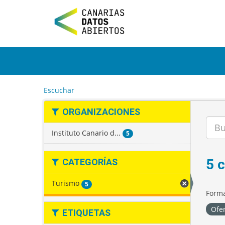
I
r
a
l
c
o
n
t
e
Escuchar
n
i
ORGANIZACIONES
d
o
Instituto Canario d...
5
5 
CATEGORÍAS
Turismo
5
Forma
Ofer
ETIQUETAS