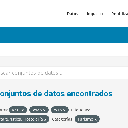
Datos
Impacto
Reutiliz
conjuntos de datos encontrados
tos:
KML
WMS
WFS
Etiquetas:
ta turística. Hostelería
Categorías:
Turismo