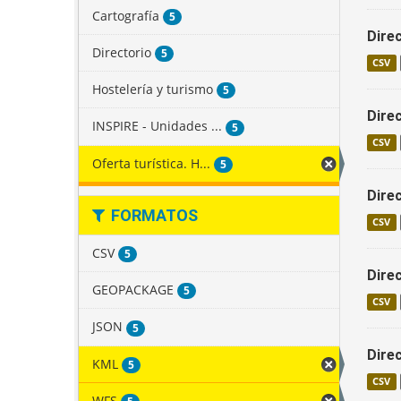
Cartografía
5
Dire
Directorio
5
CSV
Hostelería y turismo
5
Dire
INSPIRE - Unidades ...
5
CSV
Oferta turística. H...
5
Dire
FORMATOS
CSV
CSV
5
Dire
GEOPACKAGE
5
CSV
JSON
5
Dire
KML
5
CSV
WFS