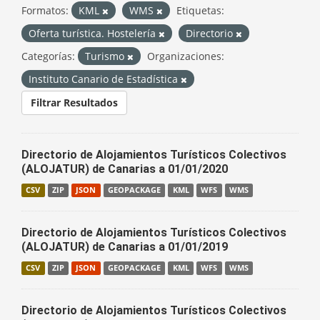
Formatos:
KML
WMS
Etiquetas:
Oferta turística. Hostelería
Directorio
Categorías:
Turismo
Organizaciones:
Instituto Canario de Estadística
Filtrar Resultados
Directorio de Alojamientos Turísticos Colectivos
(ALOJATUR) de Canarias a 01/01/2020
CSV
ZIP
JSON
GEOPACKAGE
KML
WFS
WMS
Directorio de Alojamientos Turísticos Colectivos
(ALOJATUR) de Canarias a 01/01/2019
CSV
ZIP
JSON
GEOPACKAGE
KML
WFS
WMS
Directorio de Alojamientos Turísticos Colectivos