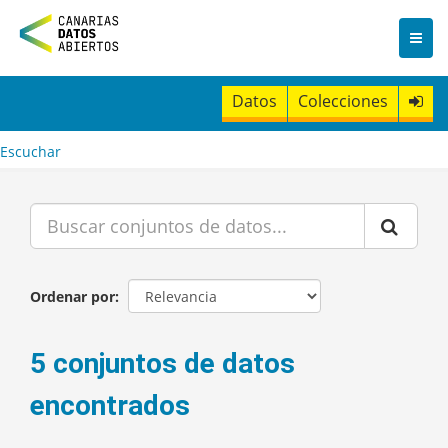
I
r
a
l
c
Datos
Colecciones
o
n
t
Escuchar
e
n
i
d
o
Ordenar por
5 conjuntos de datos
encontrados