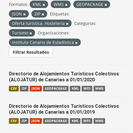
Formatos:
KML
WMS
GEOPACKAGE
JSON
ZIP
Etiquetas:
Oferta turística. Hostelería
Categorías:
Turismo
Organizaciones:
Instituto Canario de Estadística
Filtrar Resultados
Directorio de Alojamientos Turísticos Colectivos
(ALOJATUR) de Canarias a 01/01/2020
CSV
ZIP
JSON
GEOPACKAGE
KML
WFS
WMS
Directorio de Alojamientos Turísticos Colectivos
(ALOJATUR) de Canarias a 01/01/2019
CSV
ZIP
JSON
GEOPACKAGE
KML
WFS
WMS