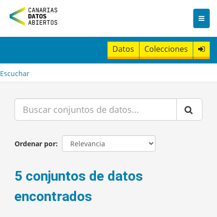
I
r
a
l
c
Datos
Colecciones
o
n
t
Escuchar
e
n
i
d
o
Ordenar por
5 conjuntos de datos
encontrados