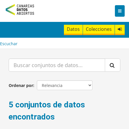
I
r
a
l
c
Datos
Colecciones
o
n
t
Escuchar
e
n
i
d
o
Ordenar por
5 conjuntos de datos
encontrados