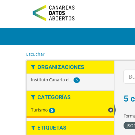
I
r
a
l
c
o
n
t
e
Escuchar
n
i
ORGANIZACIONES
d
o
Instituto Canario d...
5
5 
CATEGORÍAS
Turismo
5
Forma
JS
ETIQUETAS