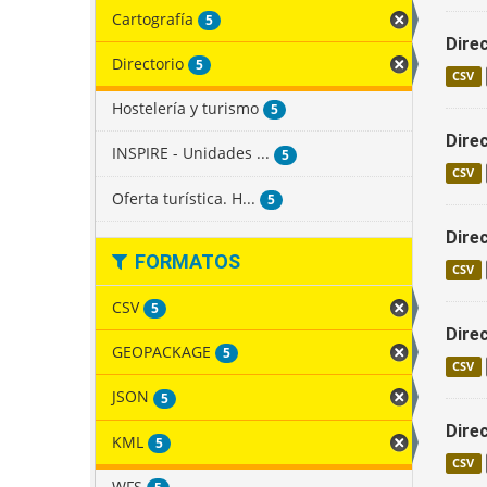
Cartografía
5
Dire
Directorio
5
CSV
Hostelería y turismo
5
Dire
INSPIRE - Unidades ...
5
CSV
Oferta turística. H...
5
Dire
FORMATOS
CSV
CSV
5
Dire
GEOPACKAGE
5
CSV
JSON
5
Dire
KML
5
CSV
WFS