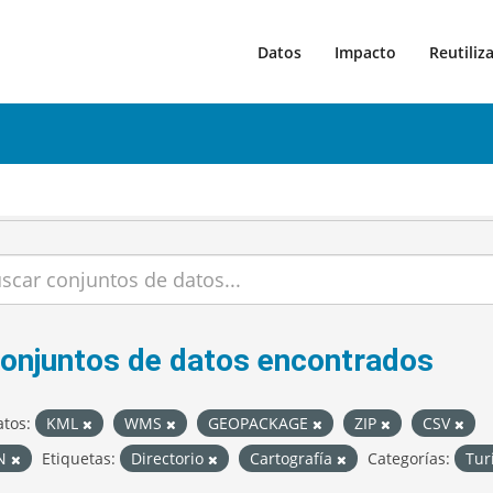
Datos
Impacto
Reutiliz
conjuntos de datos encontrados
tos:
KML
WMS
GEOPACKAGE
ZIP
CSV
ON
Etiquetas:
Directorio
Cartografía
Categorías:
Tu