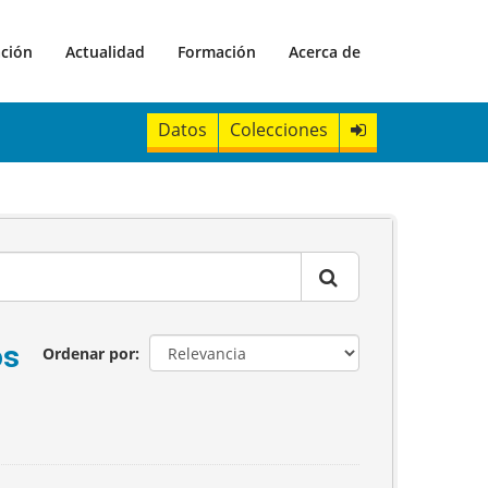
ación
Actualidad
Formación
Acerca de
Datos
Colecciones
os
Ordenar por