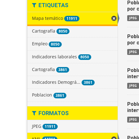
Pobl
ETIQUETAS
por 
Mapa temático
11911
JPEG
Cartografía
8050
Pobl
por 
Empleo
8050
JPEG
Indicadores laborales
8050
Cartografia
3861
Pobl
inter
Indicadores Demográ...
3861
JPEG
Poblacion
3861
Pobl
inter
FORMATOS
JPEG
JPEG
11911
Pobl
KML