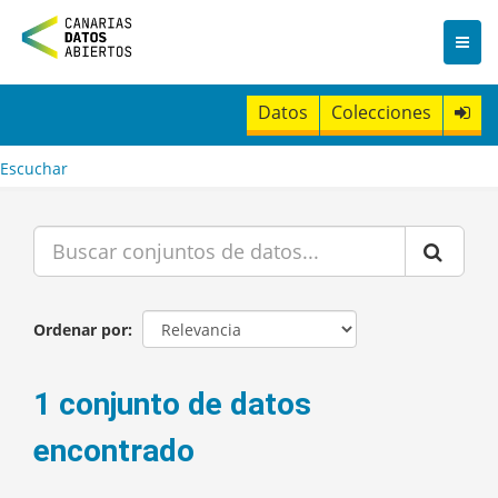
I
r
a
l
c
Datos
Colecciones
o
n
t
Escuchar
e
n
i
d
o
Ordenar por
1 conjunto de datos
encontrado