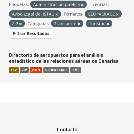
Etiquetas:
Administración pública
Licencias:
Aviso Legal del ISTAC
Formatos:
GEOPACKAGE
ZIP
Categorías:
Transporte
Turismo
Filtrar Resultados
Directorio de aeropuertos para el análisis
estadístico de las relaciones aéreas de Canarias.
CSV
ZIP
JSON
GEOPACKAGE
KML
Contacto