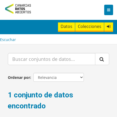
I
r
a
l
c
Datos
Colecciones
o
n
t
Escuchar
e
n
i
d
o
Ordenar por
1 conjunto de datos
encontrado