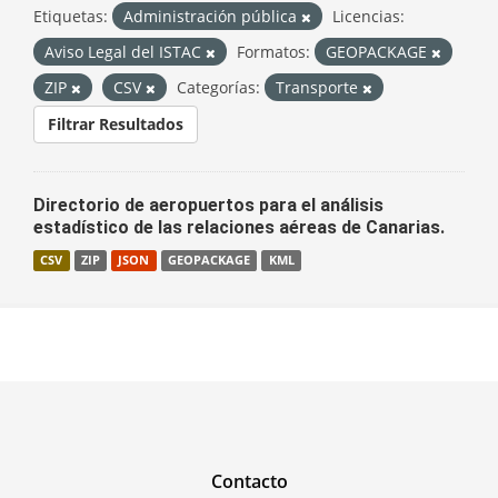
Etiquetas:
Administración pública
Licencias:
Aviso Legal del ISTAC
Formatos:
GEOPACKAGE
ZIP
CSV
Categorías:
Transporte
Filtrar Resultados
Directorio de aeropuertos para el análisis
estadístico de las relaciones aéreas de Canarias.
CSV
ZIP
JSON
GEOPACKAGE
KML
Contacto