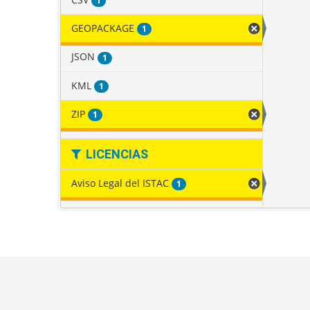
1
GEOPACKAGE
1
JSON
1
KML
1
ZIP
1
LICENCIAS
Aviso Legal del ISTAC
1