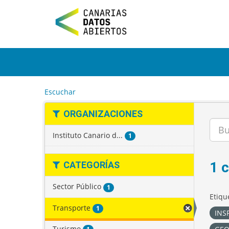
I
r
a
l
c
o
n
t
e
Escuchar
n
i
ORGANIZACIONES
d
o
Instituto Canario d...
1
1 
CATEGORÍAS
Sector Público
1
Etiqu
Transporte
1
INSP
Turismo