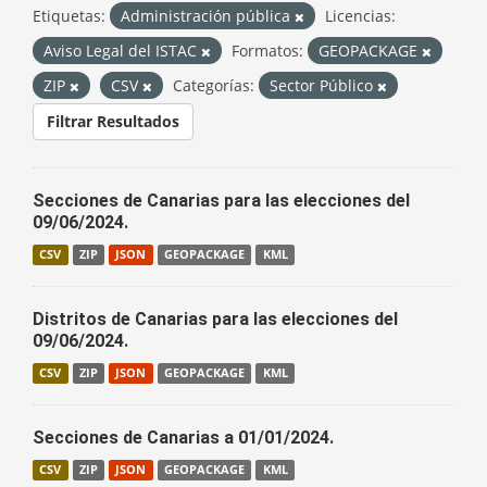
Etiquetas:
Administración pública
Licencias:
Aviso Legal del ISTAC
Formatos:
GEOPACKAGE
ZIP
CSV
Categorías:
Sector Público
Filtrar Resultados
Secciones de Canarias para las elecciones del
09/06/2024.
CSV
ZIP
JSON
GEOPACKAGE
KML
Distritos de Canarias para las elecciones del
09/06/2024.
CSV
ZIP
JSON
GEOPACKAGE
KML
Secciones de Canarias a 01/01/2024.
CSV
ZIP
JSON
GEOPACKAGE
KML