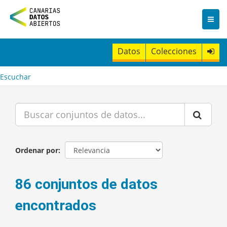
I
r
a
l
c
Datos
Colecciones
o
n
t
Escuchar
e
n
i
d
o
Ordenar por
86 conjuntos de datos
encontrados