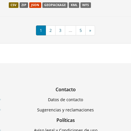
CSV
ZIP
JSON
GEOPACKAGE
KML
WFS
1
2
3
...
5
»
Contacto
Datos de contacto
Sugerencias y reclamaciones
Políticas
Aviso legal y Condiciones de uso