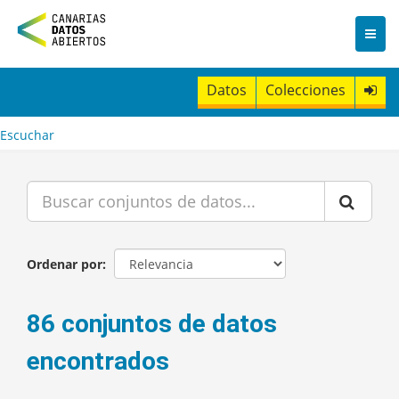
I
r
a
l
c
Datos
Colecciones
o
n
t
Escuchar
e
n
i
d
o
Ordenar por
86 conjuntos de datos
encontrados