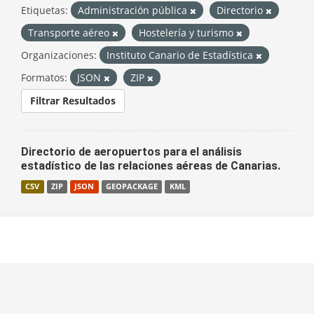
Etiquetas:
Administración pública
Directorio
Transporte aéreo
Hostelería y turismo
Organizaciones:
Instituto Canario de Estadística
Formatos:
JSON
ZIP
Filtrar Resultados
Directorio de aeropuertos para el análisis
estadístico de las relaciones aéreas de Canarias.
CSV
ZIP
JSON
GEOPACKAGE
KML