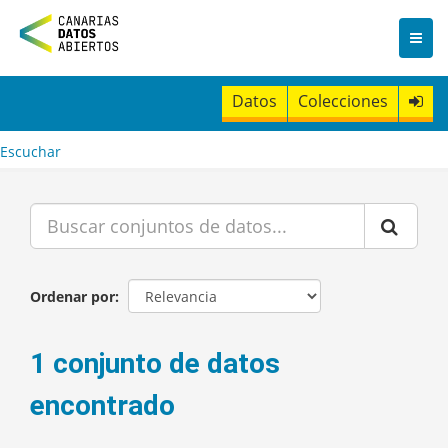
I
r
a
l
c
Datos
Colecciones
o
n
t
Escuchar
e
n
i
d
o
Ordenar por
1 conjunto de datos
encontrado