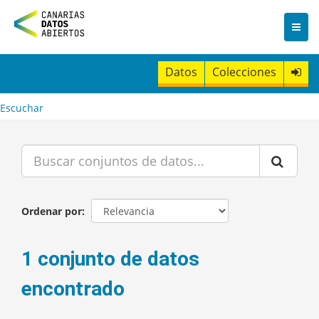
I
r
a
l
c
Datos
Colecciones
o
n
t
Escuchar
e
n
i
d
o
Ordenar por
1 conjunto de datos
encontrado