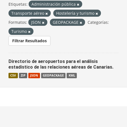
Etiquetas:
Administración pública
Transporte aéreo
Hostelería y turismo
Formatos:
JSON
GEOPACKAGE
Categorías:
Turismo
Filtrar Resultados
Directorio de aeropuertos para el análisis
estadístico de las relaciones aéreas de Canarias.
CSV
ZIP
JSON
GEOPACKAGE
KML