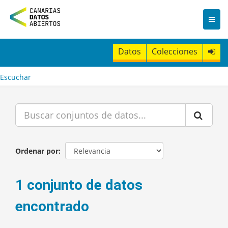
I
r
a
l
c
Datos
Colecciones
o
n
t
Escuchar
e
n
i
d
o
Ordenar por
1 conjunto de datos
encontrado