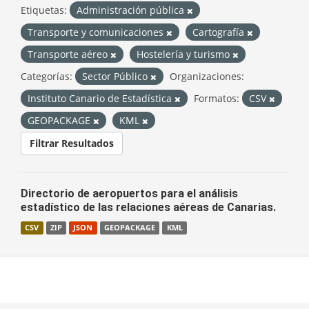
Etiquetas:
Administración pública
Transporte y comunicaciones
Cartografía
Transporte aéreo
Hostelería y turismo
Categorías:
Sector Público
Organizaciones:
Instituto Canario de Estadística
Formatos:
CSV
GEOPACKAGE
KML
Filtrar Resultados
Directorio de aeropuertos para el análisis
estadístico de las relaciones aéreas de Canarias.
CSV
ZIP
JSON
GEOPACKAGE
KML