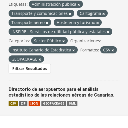
Etiquetas:
Administración pública
Transporte y comunicaciones
Cartografía
Transporte aéreo
Hostelería y turismo
INSPIRE - Servicios de utilidad pública y estatales
Categorías:
Sector Público
Organizaciones:
Instituto Canario de Estadística
Formatos:
CSV
GEOPACKAGE
Filtrar Resultados
Directorio de aeropuertos para el análisis
estadístico de las relaciones aéreas de Canarias.
CSV
ZIP
JSON
GEOPACKAGE
KML