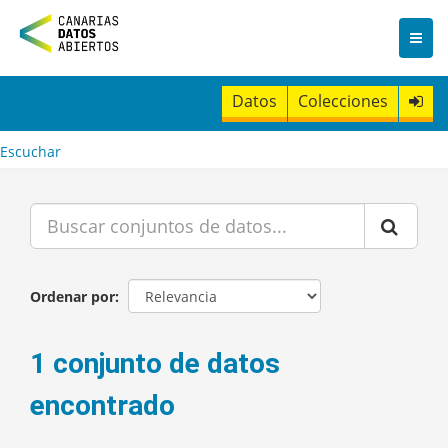
I
r
a
l
c
Datos
Colecciones
o
n
t
Escuchar
e
n
i
d
o
Ordenar por
1 conjunto de datos
encontrado