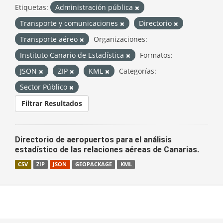
Etiquetas:
Administración pública
Transporte y comunicaciones
Directorio
Transporte aéreo
Organizaciones:
Instituto Canario de Estadística
Formatos:
JSON
ZIP
KML
Categorías:
Sector Público
Filtrar Resultados
Directorio de aeropuertos para el análisis
estadístico de las relaciones aéreas de Canarias.
CSV
ZIP
JSON
GEOPACKAGE
KML