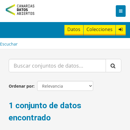
I
r
a
l
c
Datos
Colecciones
o
n
t
Escuchar
e
n
i
d
o
Ordenar por
1 conjunto de datos
encontrado