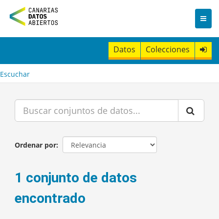
I
r
a
l
c
Datos
Colecciones
o
n
t
Escuchar
e
n
i
d
o
Ordenar por
1 conjunto de datos
encontrado