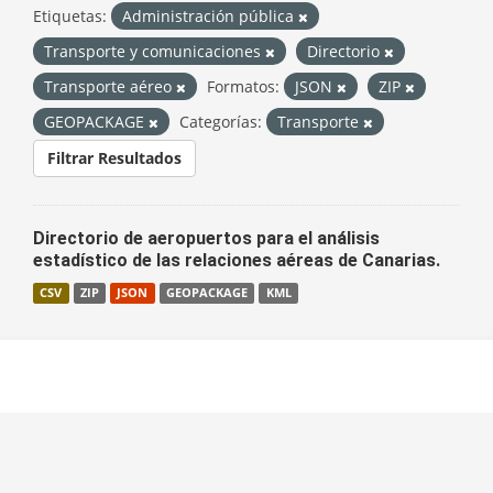
Etiquetas:
Administración pública
Transporte y comunicaciones
Directorio
Transporte aéreo
Formatos:
JSON
ZIP
GEOPACKAGE
Categorías:
Transporte
Filtrar Resultados
Directorio de aeropuertos para el análisis
estadístico de las relaciones aéreas de Canarias.
CSV
ZIP
JSON
GEOPACKAGE
KML