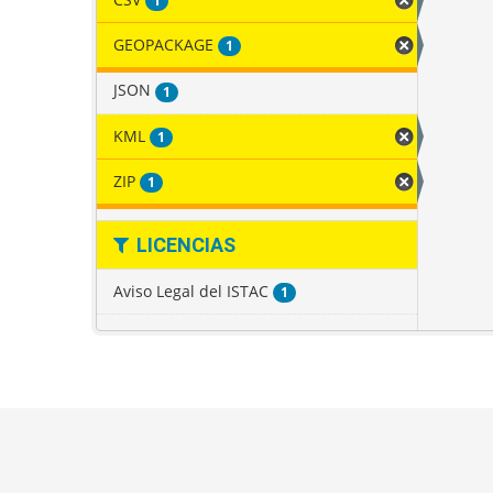
1
GEOPACKAGE
1
JSON
1
KML
1
ZIP
1
LICENCIAS
Aviso Legal del ISTAC
1