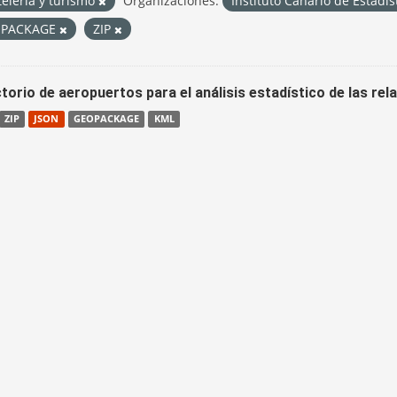
elería y turismo
Organizaciones:
Instituto Canario de Estadís
OPACKAGE
ZIP
torio de aeropuertos para el análisis estadístico de las re
ZIP
JSON
GEOPACKAGE
KML