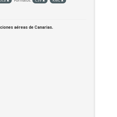
tica
Formatos:
CSV
KML
laciones aéreas de Canarias.