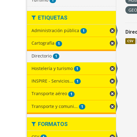
Host
1
GE
ETIQUETAS
Administración pública
1
Direc
CSV
Cartografía
1
Directorio
1
Hostelería y turismo
1
INSPIRE - Servicios...
1
Transporte aéreo
1
Transporte y comuni...
1
FORMATOS
CSV