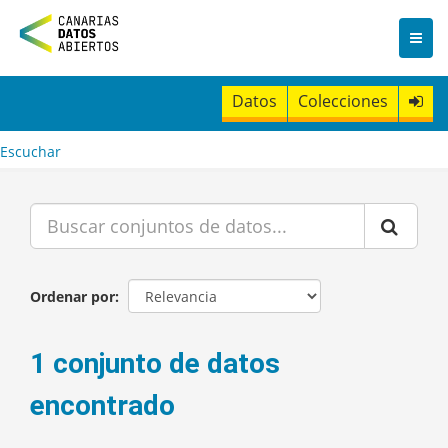
I
r
a
l
c
Datos
Colecciones
o
n
t
Escuchar
e
n
i
d
o
Ordenar por
1 conjunto de datos
encontrado