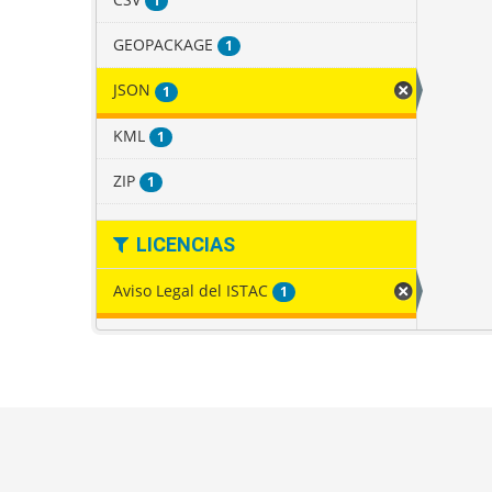
1
GEOPACKAGE
1
JSON
1
KML
1
ZIP
1
LICENCIAS
Aviso Legal del ISTAC
1