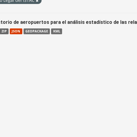
o Legal del ISTAC
torio de aeropuertos para el análisis estadístico de las re
ZIP
JSON
GEOPACKAGE
KML