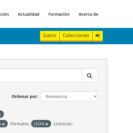
ación
Actualidad
Formación
Acerca de
Datos
Colecciones
Ordenar por
ca
Formatos:
JSON
Licencias: