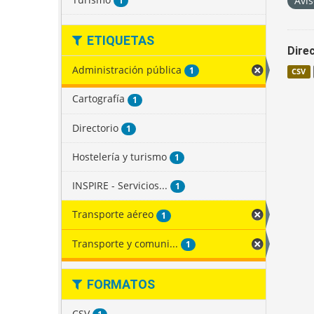
Avis
1
ETIQUETAS
Direc
Administración pública
1
CSV
Cartografía
1
Directorio
1
Hostelería y turismo
1
INSPIRE - Servicios...
1
Transporte aéreo
1
Transporte y comuni...
1
FORMATOS
CSV