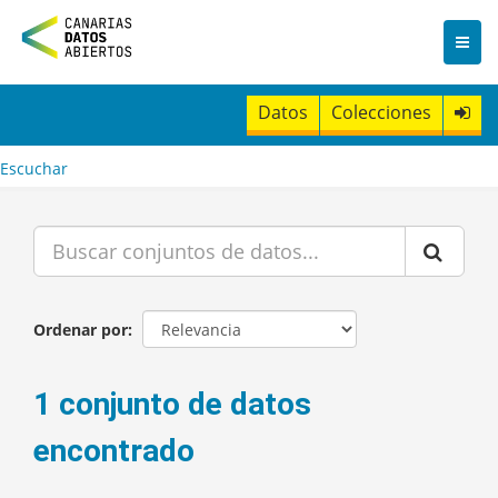
I
r
a
l
c
Datos
Colecciones
o
n
t
Escuchar
e
n
i
d
o
Ordenar por
1 conjunto de datos
encontrado