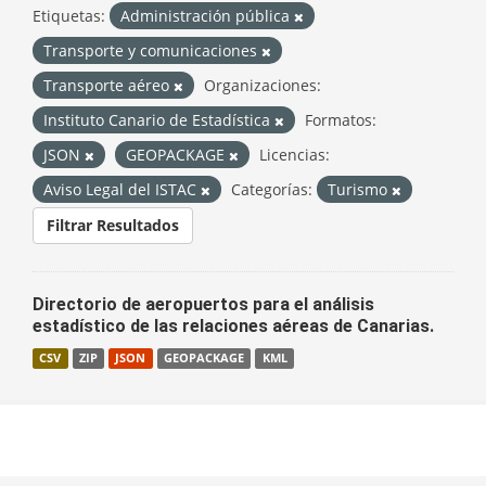
Etiquetas:
Administración pública
Transporte y comunicaciones
Transporte aéreo
Organizaciones:
Instituto Canario de Estadística
Formatos:
JSON
GEOPACKAGE
Licencias:
Aviso Legal del ISTAC
Categorías:
Turismo
Filtrar Resultados
Directorio de aeropuertos para el análisis
estadístico de las relaciones aéreas de Canarias.
CSV
ZIP
JSON
GEOPACKAGE
KML