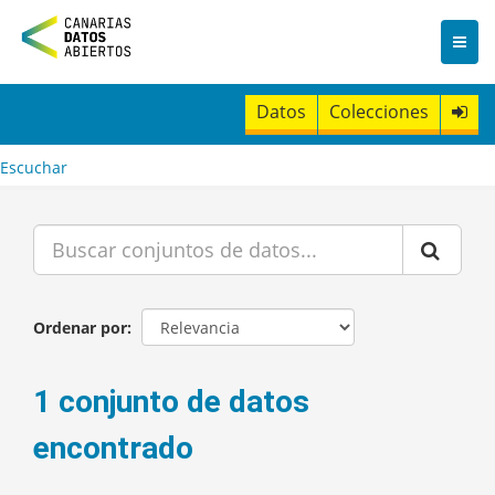
I
r
a
l
c
Datos
Colecciones
o
n
t
Escuchar
e
n
i
d
o
Ordenar por
1 conjunto de datos
encontrado