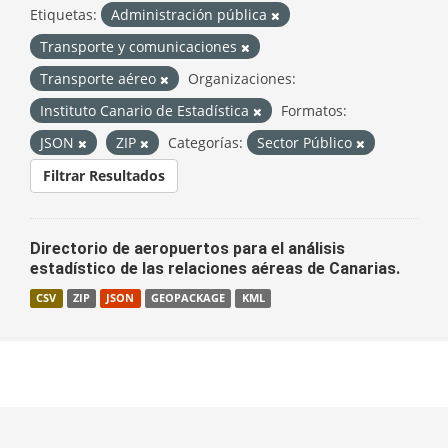
Etiquetas:
Administración pública
Transporte y comunicaciones
Transporte aéreo
Organizaciones:
Instituto Canario de Estadística
Formatos:
JSON
ZIP
Categorías:
Sector Público
Filtrar Resultados
Directorio de aeropuertos para el análisis
estadístico de las relaciones aéreas de Canarias.
CSV
ZIP
JSON
GEOPACKAGE
KML