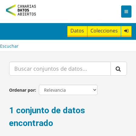
I
r
a
l
c
Datos
Colecciones
o
n
t
Escuchar
e
n
i
d
o
Ordenar por
1 conjunto de datos
encontrado