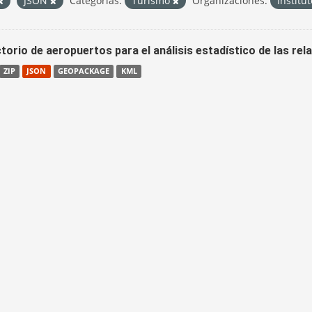
JSON
Categorías:
Turismo
Organizaciones:
Institu
torio de aeropuertos para el análisis estadístico de las re
ZIP
JSON
GEOPACKAGE
KML