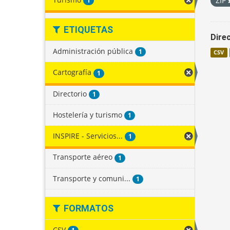
ZIP
1
ETIQUETAS
Direc
Administración pública
1
CSV
Cartografía
1
Directorio
1
Hostelería y turismo
1
INSPIRE - Servicios...
1
Transporte aéreo
1
Transporte y comuni...
1
FORMATOS
CSV