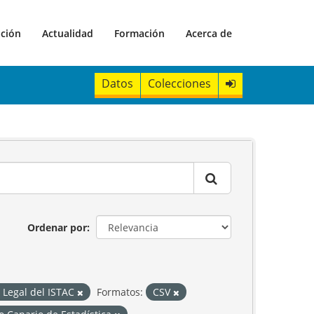
ación
Actualidad
Formación
Acerca de
Datos
Colecciones
Ordenar por
 Legal del ISTAC
Formatos:
CSV