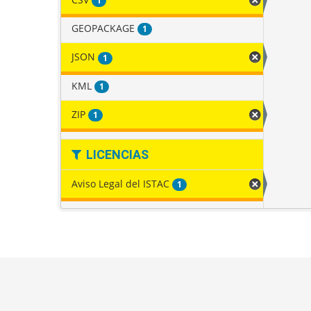
1
GEOPACKAGE
1
JSON
1
KML
1
ZIP
1
LICENCIAS
Aviso Legal del ISTAC
1