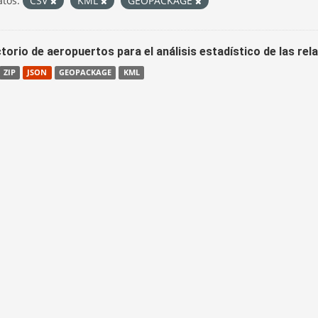
tos:
CSV
KML
GEOPACKAGE
torio de aeropuertos para el análisis estadístico de las re
ZIP
JSON
GEOPACKAGE
KML