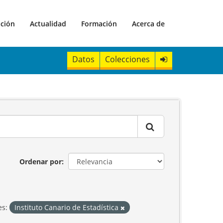
ación
Actualidad
Formación
Acerca de
Datos
Colecciones
Ordenar por
es:
Instituto Canario de Estadística