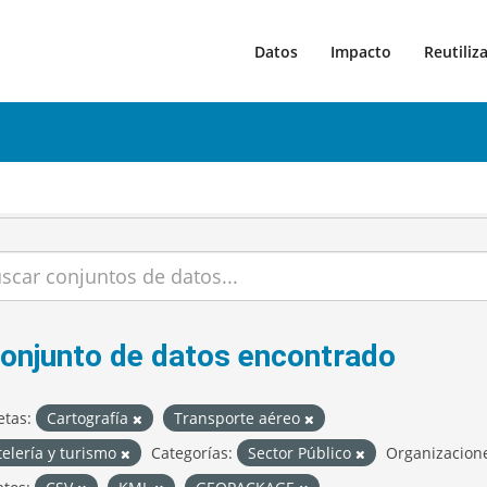
Datos
Impacto
Reutiliz
conjunto de datos encontrado
etas:
Cartografía
Transporte aéreo
elería y turismo
Categorías:
Sector Público
Organizacion