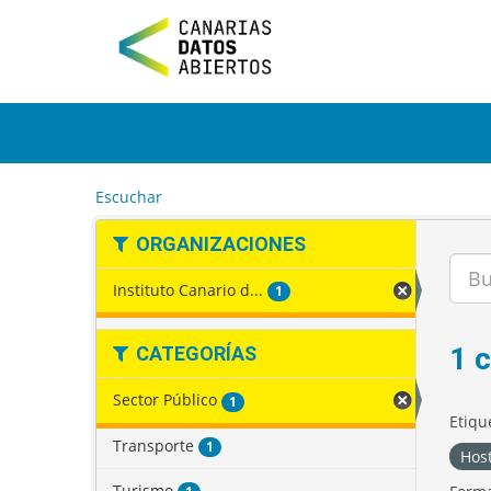
I
r
a
l
c
o
n
t
e
Escuchar
n
i
ORGANIZACIONES
d
o
Instituto Canario d...
1
1 
CATEGORÍAS
Sector Público
1
Etiqu
Transporte
1
Host
Turismo