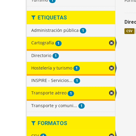
Forma
1
ETIQUETAS
Direc
Administración pública
1
CSV
Cartografía
1
Directorio
1
Hostelería y turismo
1
INSPIRE - Servicios...
1
Transporte aéreo
1
Transporte y comuni...
1
FORMATOS
CSV