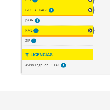
1
GEOPACKAGE
1
JSON
1
KML
1
ZIP
1
LICENCIAS
Aviso Legal del ISTAC
1