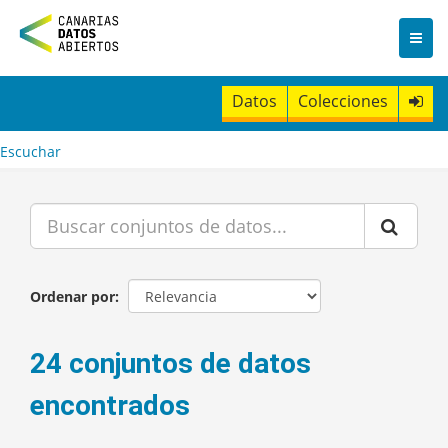
I
r
a
l
c
Datos
Colecciones
o
n
t
Escuchar
e
n
i
d
o
Ordenar por
24 conjuntos de datos
encontrados