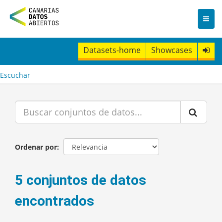
I
r
a
l
c
Datasets-home
Showcases
o
n
t
Escuchar
e
n
i
d
o
Ordenar por
5 conjuntos de datos
encontrados