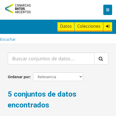
I
r
a
l
c
Datos
Colecciones
o
n
t
Escuchar
e
n
i
d
o
Ordenar por
5 conjuntos de datos
encontrados