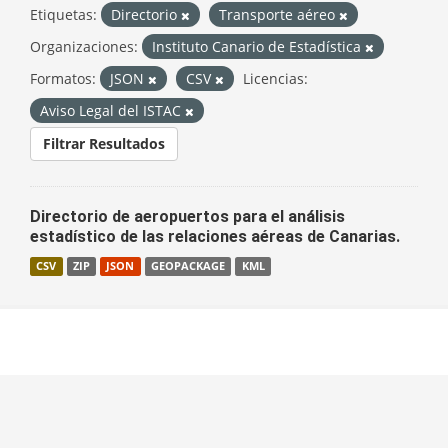
Etiquetas:
Directorio
Transporte aéreo
Organizaciones:
Instituto Canario de Estadística
Formatos:
JSON
CSV
Licencias:
Aviso Legal del ISTAC
Filtrar Resultados
Directorio de aeropuertos para el análisis
estadístico de las relaciones aéreas de Canarias.
CSV
ZIP
JSON
GEOPACKAGE
KML