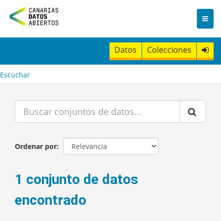
I
r
a
l
c
Datos
Colecciones
o
n
t
Escuchar
e
n
i
d
o
Ordenar por
1 conjunto de datos
encontrado