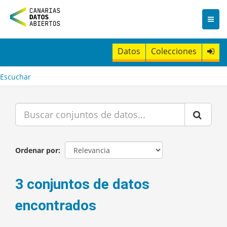
I
r
a
l
c
Datos
Colecciones
o
n
t
Escuchar
e
n
i
d
o
Ordenar por
3 conjuntos de datos
encontrados