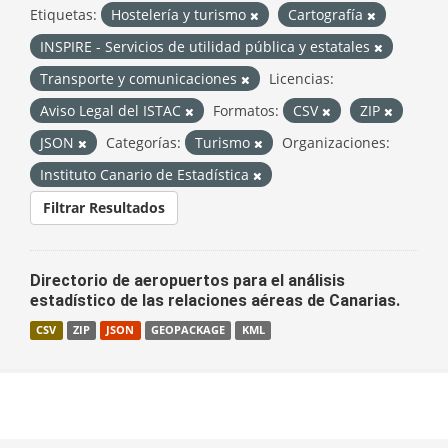
Etiquetas:
Hostelería y turismo
Cartografía
INSPIRE - Servicios de utilidad pública y estatales
Transporte y comunicaciones
Licencias:
Aviso Legal del ISTAC
Formatos:
CSV
ZIP
JSON
Categorías:
Turismo
Organizaciones:
Instituto Canario de Estadística
Filtrar Resultados
Directorio de aeropuertos para el análisis
estadístico de las relaciones aéreas de Canarias.
CSV
ZIP
JSON
GEOPACKAGE
KML