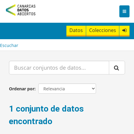
I
r
a
l
c
Datos
Colecciones
o
n
t
Escuchar
e
n
i
d
o
Ordenar por
1 conjunto de datos
encontrado