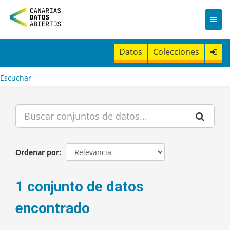
I
r
a
l
c
Datos
Colecciones
o
n
t
Escuchar
e
n
i
d
o
Ordenar por
1 conjunto de datos
encontrado