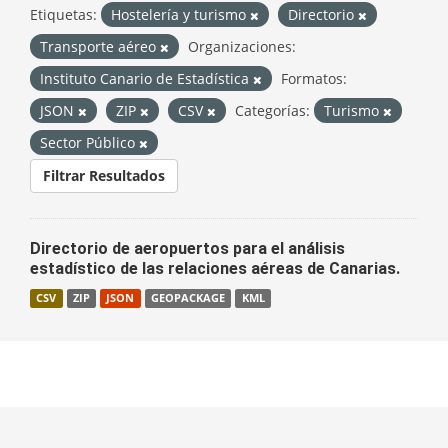
Etiquetas:
Hostelería y turismo
Directorio
Transporte aéreo
Organizaciones:
Instituto Canario de Estadística
Formatos:
JSON
ZIP
CSV
Categorías:
Turismo
Sector Público
Filtrar Resultados
Directorio de aeropuertos para el análisis
estadístico de las relaciones aéreas de Canarias.
CSV
ZIP
JSON
GEOPACKAGE
KML