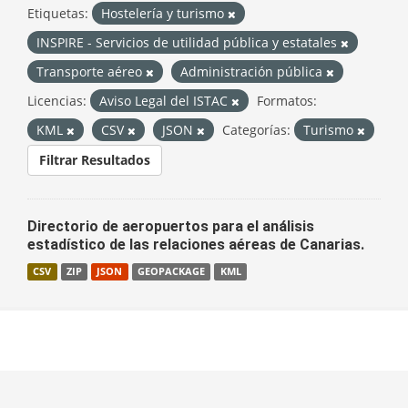
Etiquetas:
Hostelería y turismo
INSPIRE - Servicios de utilidad pública y estatales
Transporte aéreo
Administración pública
Licencias:
Aviso Legal del ISTAC
Formatos:
KML
CSV
JSON
Categorías:
Turismo
Filtrar Resultados
Directorio de aeropuertos para el análisis
estadístico de las relaciones aéreas de Canarias.
CSV
ZIP
JSON
GEOPACKAGE
KML