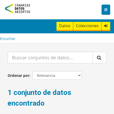
I
r
a
l
c
Datos
Colecciones
o
n
t
Escuchar
e
n
i
d
o
Ordenar por
1 conjunto de datos
encontrado