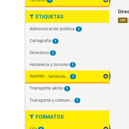
1
Direc
ETIQUETAS
CSV
Administración pública
1
Cartografía
1
Directorio
1
Hostelería y turismo
1
INSPIRE - Servicios...
1
Transporte aéreo
1
Transporte y comuni...
1
FORMATOS
CSV