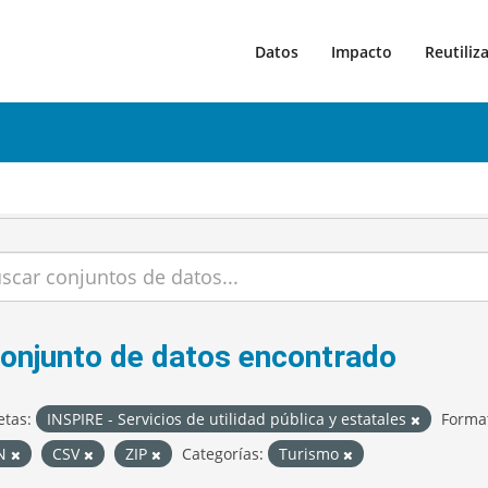
Datos
Impacto
Reutiliz
conjunto de datos encontrado
etas:
INSPIRE - Servicios de utilidad pública y estatales
Forma
ON
CSV
ZIP
Categorías:
Turismo