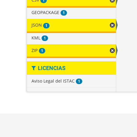
1
GEOPACKAGE
1
JSON
1
KML
1
ZIP
1
LICENCIAS
Aviso Legal del ISTAC
1