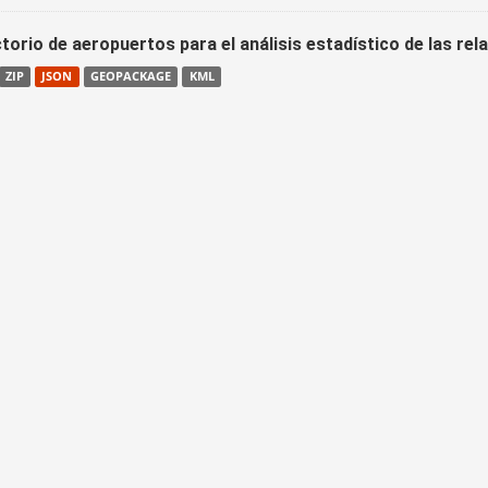
torio de aeropuertos para el análisis estadístico de las re
ZIP
JSON
GEOPACKAGE
KML