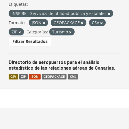
Etiquetas:
INSPIRE - Servicios de utilidad pública y estatales
Formatos:
JSON
GEOPACKAGE
CSV
ZIP
Categorías:
Turismo
Filtrar Resultados
Directorio de aeropuertos para el análisis
estadístico de las relaciones aéreas de Canarias.
CSV
ZIP
JSON
GEOPACKAGE
KML