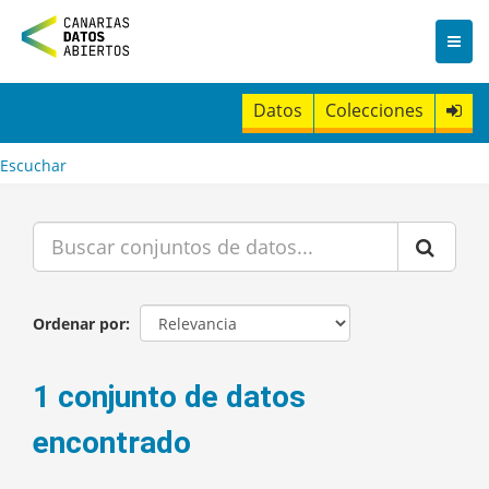
I
r
a
l
c
Datos
Colecciones
o
n
t
Escuchar
e
n
i
d
o
Ordenar por
1 conjunto de datos
encontrado