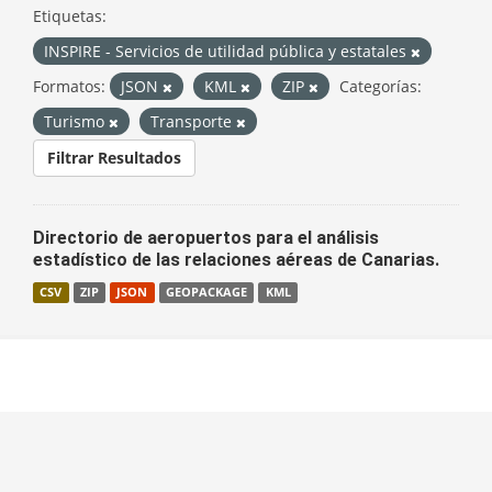
Etiquetas:
INSPIRE - Servicios de utilidad pública y estatales
Formatos:
JSON
KML
ZIP
Categorías:
Turismo
Transporte
Filtrar Resultados
Directorio de aeropuertos para el análisis
estadístico de las relaciones aéreas de Canarias.
CSV
ZIP
JSON
GEOPACKAGE
KML