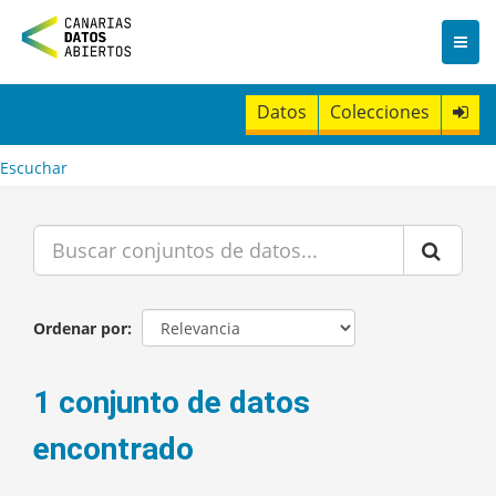
I
r
a
l
c
Datos
Colecciones
o
n
t
Escuchar
e
n
i
d
o
Ordenar por
1 conjunto de datos
encontrado