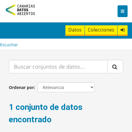
I
r
a
l
c
Datos
Colecciones
o
n
t
Escuchar
e
n
i
d
o
Ordenar por
1 conjunto de datos
encontrado