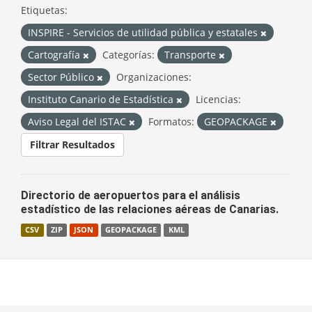
Etiquetas:
INSPIRE - Servicios de utilidad pública y estatales
Cartografía
Categorías:
Transporte
Sector Público
Organizaciones:
Instituto Canario de Estadística
Licencias:
Aviso Legal del ISTAC
Formatos:
GEOPACKAGE
Filtrar Resultados
Directorio de aeropuertos para el análisis
estadístico de las relaciones aéreas de Canarias.
CSV
ZIP
JSON
GEOPACKAGE
KML