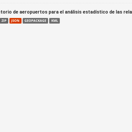
torio de aeropuertos para el análisis estadístico de las re
ZIP
JSON
GEOPACKAGE
KML