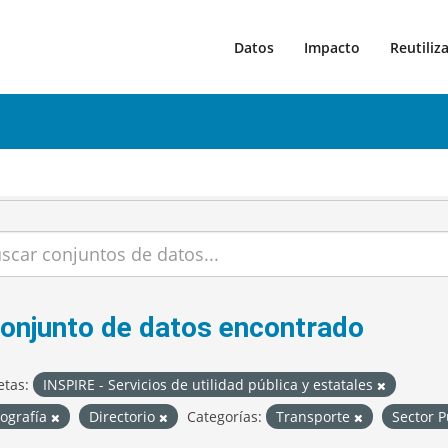
Datos
Impacto
Reutiliz
conjunto de datos encontrado
etas:
INSPIRE - Servicios de utilidad pública y estatales
tografía
Directorio
Categorías:
Transporte
Sector 