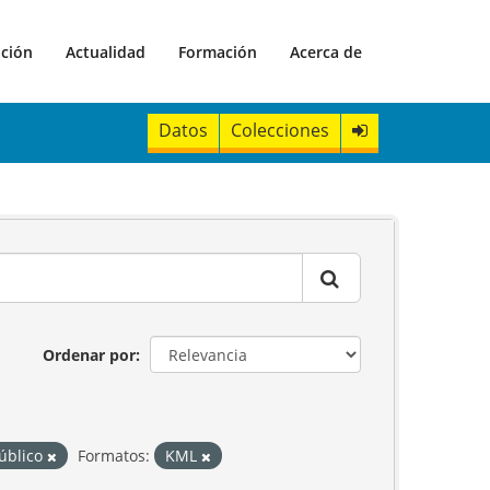
ación
Actualidad
Formación
Acerca de
Datos
Colecciones
Ordenar por
Público
Formatos:
KML