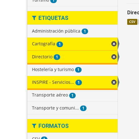
1
Direc
ETIQUETAS
CSV
Administración pública
1
Cartografía
1
Directorio
1
Hostelería y turismo
1
INSPIRE - Servicios...
1
Transporte aéreo
1
Transporte y comuni...
1
FORMATOS
CSV