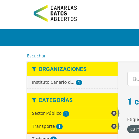
I
r
a
l
c
o
n
t
e
Escuchar
n
i
ORGANIZACIONES
d
o
Instituto Canario d...
1
1 
CATEGORÍAS
Sector Público
1
Etiqu
Transporte
1
Car
Turismo