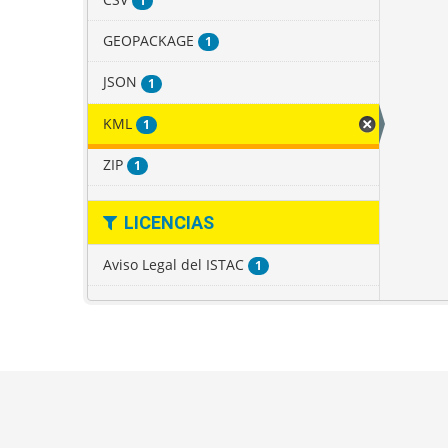
1
GEOPACKAGE
1
JSON
1
KML
1
ZIP
1
LICENCIAS
Aviso Legal del ISTAC
1